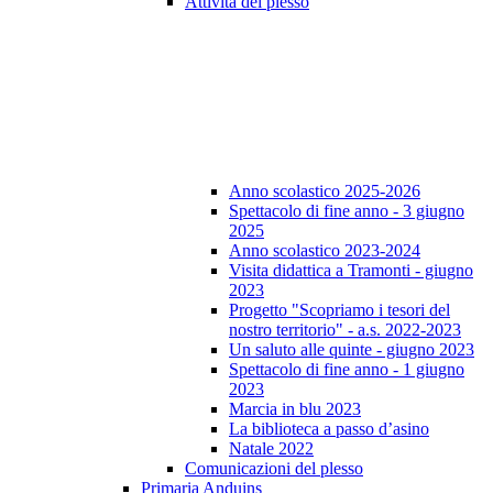
Attività del plesso
Anno scolastico 2025-2026
Spettacolo di fine anno - 3 giugno
2025
Anno scolastico 2023-2024
Visita didattica a Tramonti - giugno
2023
Progetto "Scopriamo i tesori del
nostro territorio" - a.s. 2022-2023
Un saluto alle quinte - giugno 2023
Spettacolo di fine anno - 1 giugno
2023
Marcia in blu 2023
La biblioteca a passo d’asino
Natale 2022
Comunicazioni del plesso
Primaria Anduins