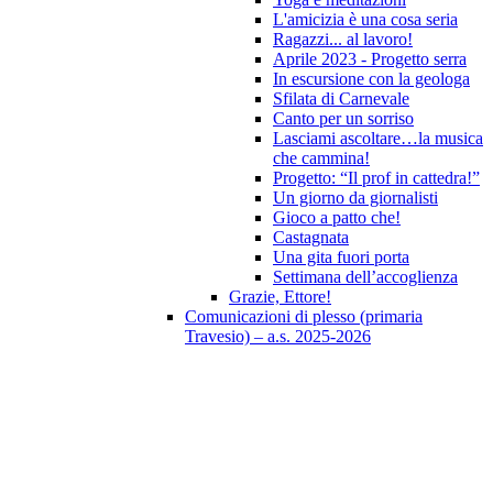
L'amicizia è una cosa seria
Ragazzi... al lavoro!
Aprile 2023 - Progetto serra
In escursione con la geologa
Sfilata di Carnevale
Canto per un sorriso
Lasciami ascoltare…la musica
che cammina!
Progetto: “Il prof in cattedra!”
Un giorno da giornalisti
Gioco a patto che!
Castagnata
Una gita fuori porta
Settimana dell’accoglienza
Grazie, Ettore!
Comunicazioni di plesso (primaria
Travesio) – a.s. 2025-2026