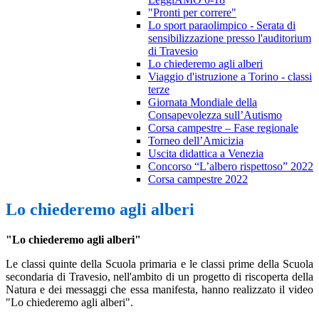
"Pronti per correre"
Lo sport paraolimpico - Serata di
sensibilizzazione presso l'auditorium
di Travesio
Lo chiederemo agli alberi
Viaggio d'istruzione a Torino - classi
terze
Giornata Mondiale della
Consapevolezza sull’Autismo
Corsa campestre – Fase regionale
Torneo dell’Amicizia
Uscita didattica a Venezia
Concorso “L’albero rispettoso” 2022
Corsa campestre 2022
Lo chiederemo agli alberi
"Lo chiederemo agli alberi"
Le classi quinte della Scuola primaria e le classi prime della Scuola
secondaria di Travesio, nell'ambito di un progetto di riscoperta della
Natura e dei messaggi che essa manifesta, hanno realizzato il video
"Lo chiederemo agli alberi".