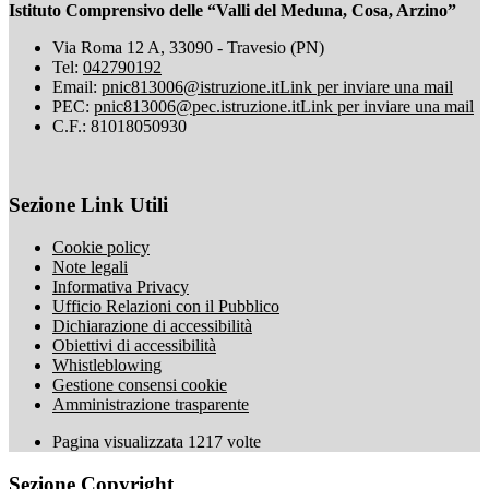
Istituto Comprensivo delle “Valli del Meduna, Cosa, Arzino”
Via Roma 12 A, 33090 - Travesio (PN)
Tel:
042790192
Email:
pnic813006@istruzione.it
Link per inviare una mail
PEC:
pnic813006@pec.istruzione.it
Link per inviare una mail
C.F.: 81018050930
Sezione Link Utili
Cookie policy
Note legali
Informativa Privacy
Ufficio Relazioni con il Pubblico
Dichiarazione di accessibilità
Obiettivi di accessibilità
Whistleblowing
Gestione consensi cookie
Amministrazione trasparente
Pagina visualizzata
1217
volte
Sezione Copyright