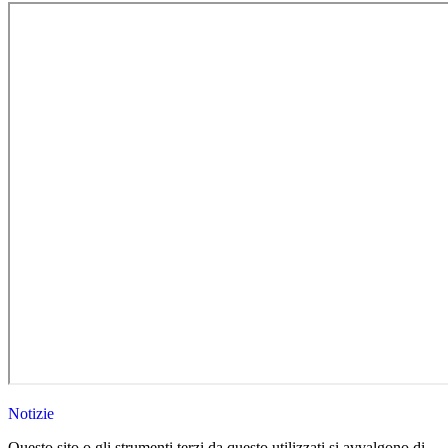
Notizie
Questo sito o gli strumenti terzi da questo utilizzati si avvalgono di