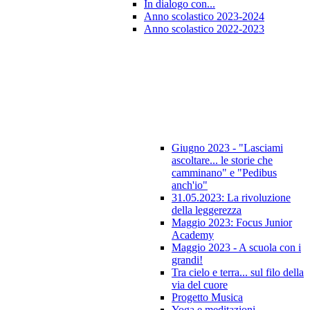
In dialogo con...
Anno scolastico 2023-2024
Anno scolastico 2022-2023
Giugno 2023 - "Lasciami
ascoltare... le storie che
camminano" e "Pedibus
anch'io"
31.05.2023: La rivoluzione
della leggerezza
Maggio 2023: Focus Junior
Academy
Maggio 2023 - A scuola con i
grandi!
Tra cielo e terra... sul filo della
via del cuore
Progetto Musica
Yoga e meditazioni