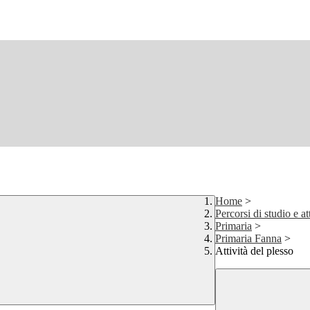
Home
>
Percorsi di studio e at
Primaria
>
Primaria Fanna
>
Attività del plesso