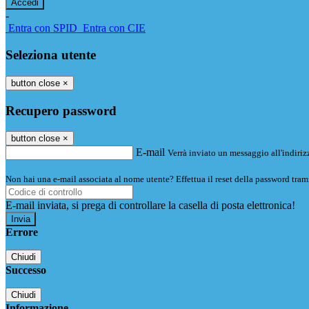
-
Entra con SPID
Entra con CIE
Seleziona utente
button close
×
Recupero password
button close
×
E-mail
Verrà inviato un messaggio all'indirizz
Non hai una e-mail associata al nome utente? Effettua il reset della password tram
E-mail inviata, si prega di controllare la casella di posta elettronica!
Errore
Chiudi
Successo
Chiudi
Informazione