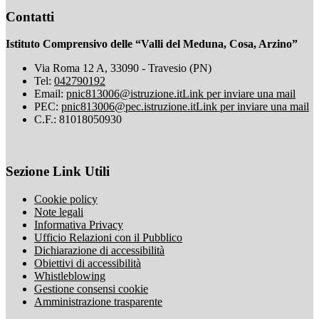
Contatti
Istituto Comprensivo delle “Valli del Meduna, Cosa, Arzino”
Via Roma 12 A, 33090 - Travesio (PN)
Tel:
042790192
Email:
pnic813006@istruzione.it
Link per inviare una mail
PEC:
pnic813006@pec.istruzione.it
Link per inviare una mail
C.F.: 81018050930
Sezione Link Utili
Cookie policy
Note legali
Informativa Privacy
Ufficio Relazioni con il Pubblico
Dichiarazione di accessibilità
Obiettivi di accessibilità
Whistleblowing
Gestione consensi cookie
Amministrazione trasparente