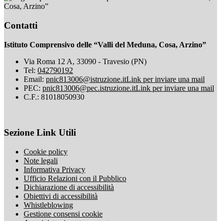
Cosa, Arzino”
Contatti
Istituto Comprensivo delle “Valli del Meduna, Cosa, Arzino”
Via Roma 12 A, 33090 - Travesio (PN)
Tel:
042790192
Email:
pnic813006@istruzione.it
Link per inviare una mail
PEC:
pnic813006@pec.istruzione.it
Link per inviare una mail
C.F.: 81018050930
Sezione Link Utili
Cookie policy
Note legali
Informativa Privacy
Ufficio Relazioni con il Pubblico
Dichiarazione di accessibilità
Obiettivi di accessibilità
Whistleblowing
Gestione consensi cookie