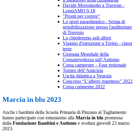
Davide Morosinotto a Travesio -
LeggiAMO 0-18
"Pronti per correre"
Lo sport paraolimpico - Serata di
sensibilizzazione presso l'auditorium
di Travesio
Lo chiederemo agli alberi
Viaggio d'istruzione a Torino - classi
terze
Giornata Mondiale della
Consapevolezza sull’Autismo
Corsa campestre – Fase regionale
Torneo dell’Amicizia
Uscita didattica a Venezia
Concorso “L’albero rispettoso” 2022
Corsa campestre 2022
Marcia in blu 2023
Anche i bambini della Scuola Primaria di Pinzano al Tagliamento
hanno partecipato con entusiasmo alla
Marcia in blu
promossa
dalla
Fondazione Bambini e Autismo
e svoltasi giovedì 23 marzo
2023.