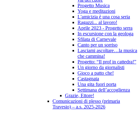
Progetto Musica
Yoga e meditazioni
L'amicizia è una cosa seria
Ragazzi... al lavoro!
Aprile 2023 - Progetto serra
In escursione con la geologa
Sfilata di Carnevale
Canto per un sorriso
Lasciami ascoltare…la musica
che cammina!
Progetto: “Il prof in cattedra!”
Un giorno da giornalisti
Gioco a patto che!
Castagnata
Una gita fuori porta
Settimana dell’accoglienza
Grazie, Ettore!
Comunicazioni di plesso (primaria
Travesio) – a.s. 2025-2026