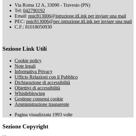
Via Roma 12 A, 33090 - Travesio (PN)
Tel:
042790192
Email:
pnic813006@istruzione.it
Link per inviare una mail
PEC:
pnic813006@pec.istruzione.it
Link per inviare una mail
C.F.: 81018050930
Sezione Link Utili
Cookie policy
Note legali
Informativa Privacy
Ufficio Relazioni con il Pubblico
Dichiarazione di accessibilità
Obiettivi di accessibilità
Whistleblowing
Gestione consensi cookie
Amministrazione trasparente
Pagina visualizzata
1993
volte
Sezione Copyright