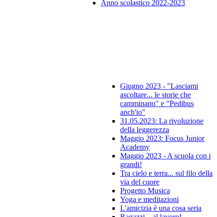
Anno scolastico 2022-2023
Giugno 2023 - "Lasciami
ascoltare... le storie che
camminano" e "Pedibus
anch'io"
31.05.2023: La rivoluzione
della leggerezza
Maggio 2023: Focus Junior
Academy
Maggio 2023 - A scuola con i
grandi!
Tra cielo e terra... sul filo della
via del cuore
Progetto Musica
Yoga e meditazioni
L'amicizia è una cosa seria
Ragazzi... al lavoro!