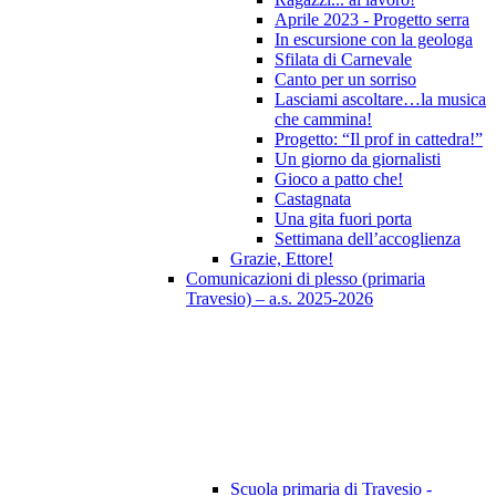
Aprile 2023 - Progetto serra
In escursione con la geologa
Sfilata di Carnevale
Canto per un sorriso
Lasciami ascoltare…la musica
che cammina!
Progetto: “Il prof in cattedra!”
Un giorno da giornalisti
Gioco a patto che!
Castagnata
Una gita fuori porta
Settimana dell’accoglienza
Grazie, Ettore!
Comunicazioni di plesso (primaria
Travesio) – a.s. 2025-2026
Scuola primaria di Travesio -