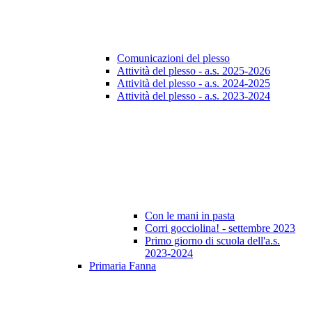
Comunicazioni del plesso
Attività del plesso - a.s. 2025-2026
Attività del plesso - a.s. 2024-2025
Attività del plesso - a.s. 2023-2024
Con le mani in pasta
Corri gocciolina! - settembre 2023
Primo giorno di scuola dell'a.s.
2023-2024
Primaria Fanna