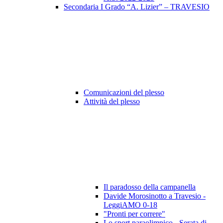
Secondaria I Grado “A. Lizier” – TRAVESIO
Comunicazioni del plesso
Attività del plesso
Il paradosso della campanella
Davide Morosinotto a Travesio -
LeggiAMO 0-18
"Pronti per correre"
Lo sport paraolimpico - Serata di