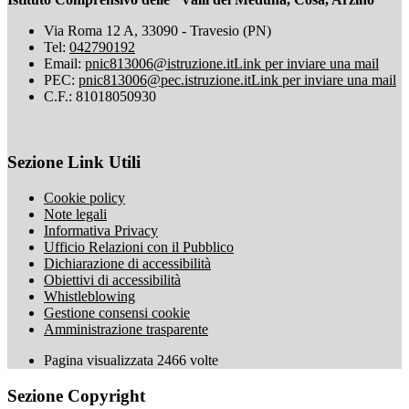
Via Roma 12 A, 33090 - Travesio (PN)
Tel:
042790192
Email:
pnic813006@istruzione.it
Link per inviare una mail
PEC:
pnic813006@pec.istruzione.it
Link per inviare una mail
C.F.: 81018050930
Sezione Link Utili
Cookie policy
Note legali
Informativa Privacy
Ufficio Relazioni con il Pubblico
Dichiarazione di accessibilità
Obiettivi di accessibilità
Whistleblowing
Gestione consensi cookie
Amministrazione trasparente
Pagina visualizzata
2466
volte
Sezione Copyright