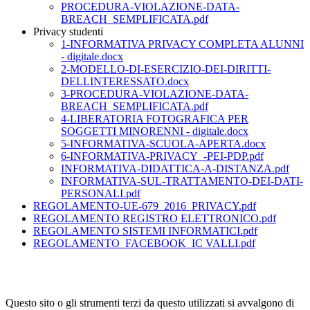
PROCEDURA-VIOLAZIONE-DATA-
BREACH_SEMPLIFICATA.pdf
Privacy studenti
1-INFORMATIVA PRIVACY COMPLETA ALUNNI
- digitale.docx
2-MODELLO-DI-ESERCIZIO-DEI-DIRITTI-
DELLINTERESSATO.docx
3-PROCEDURA-VIOLAZIONE-DATA-
BREACH_SEMPLIFICATA.pdf
4-LIBERATORIA FOTOGRAFICA PER
SOGGETTI MINORENNI - digitale.docx
5-INFORMATIVA-SCUOLA-APERTA.docx
6-INFORMATIVA-PRIVACY_-PEI-PDP.pdf
INFORMATIVA-DIDATTICA-A-DISTANZA.pdf
INFORMATIVA-SUL-TRATTAMENTO-DEI-DATI-
PERSONALI.pdf
REGOLAMENTO-UE-679_2016_PRIVACY.pdf
REGOLAMENTO REGISTRO ELETTRONICO.pdf
REGOLAMENTO SISTEMI INFORMATICI.pdf
REGOLAMENTO_FACEBOOK_IC VALLI.pdf
Questo sito o gli strumenti terzi da questo utilizzati si avvalgono di