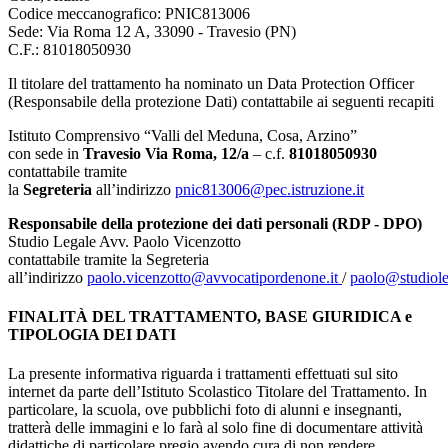
Codice meccanografico:
PNIC813006
Sede: Via Roma 12 A, 33090 - Travesio (PN)
C.F.: 81018050930
Il titolare del trattamento ha nominato un Data Protection Officer
(Responsabile della protezione Dati) contattabile ai seguenti recapiti
Istituto Comprensivo “Valli del Meduna, Cosa, Arzino”
con sede in
Travesio Via Roma, 12/a
– c.f.
81018050930
contattabile tramite
la
Segreteria
all’indirizzo
pnic813006@pec.istruzione.it
Responsabile della protezione dei dati personali (RDP - DPO)
Studio Legale Avv. Paolo Vicenzotto
contattabile tramite la Segreteria
all’indirizzo
paolo.vicenzotto@avvocatipordenone.it
/
paolo@studioleg
FINALITÀ DEL TRATTAMENTO, BASE GIURIDICA e
TIPOLOGIA DEI DATI
La presente informativa riguarda i trattamenti effettuati sul sito
internet da parte dell’Istituto Scolastico Titolare del Trattamento. In
particolare, la scuola, ove pubblichi foto di alunni e insegnanti,
tratterà delle immagini e lo farà al solo fine di documentare attività
didattiche di particolare pregio avendo cura di non rendere