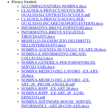
Privacy fornitori
ACCOMPAGNATORIA-NOMINA.docx
CLAUSOLA-PRIVACY-NUOVA-PER-
QUALSIASI-CONTRATTO-SCUOLA.pdf
CLAUSOLA-PRIVACY-NUOVA-PER-
QUALSIASI-INCARICOESPERTI-ESTERNI.docx
INFORMATIVA-BREVE-FORNITORI.docx
INFORMATIVA-BREVE-STAGISTI-E-
TIROCINANTI.docx
MODELLO-DI-ESERCIZIO-DEI-DIRITTI-
DELLINTERESSATO.docx
NOMINA-AGENZIA-DI-VIAGGI_EX-ART-28.docx
NOMINA-E-INFORMATIVA-ORGANI-
COLLEGIALI.docx
NOMINA-GENERICA-PER-FORNITORI-DI-
SERVIZI-VARI.docx
NOMINA-MEDICO-DEL-LAVORO_-EX-ART-
28.docx
NOMINA-MEDICO-DEL-LAVORO_-EX-
ART.-28_-PIO-DE-ANGELIS.pdf
NOMINA-RSPP_-EX-ART-28.docx
NOMINA-RSPP_-EX-ART.-28_-LURI-
ERNESTO.pdf
NOMINA-SOFTWARE-HOUSE_SERVIZI-
INFORMATICI_-ART-28-CON-ADS.docx