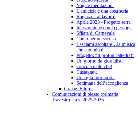
Yoga e meditazioni
L'amicizia è una cosa seria
Ragazzi... al lavoro!
Aprile 2023 - Progetto serra
In escursione con la geologa
Sfilata di Carnevale
Canto per un sorriso
Lasciami ascoltare…la musica
che cammina!
Progetto: “Il prof in cattedra!”
Un giorno da giornalisti
Gioco a patto che!
Castagnata
Una gita fuori porta
Settimana dell’accoglienza
Grazie, Ettore!
Comunicazioni di plesso (primaria
Travesio) – a.s. 2025-2026