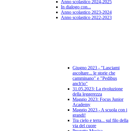
Anno scolastico 2024-2025
In dialogo con...
Anno scolastico 2023-2024
Anno scolastico 2022-2023
Giugno 2023 - "Lasciami
ascoltare... le storie che
camminano" e "Pedibus
anch'io"
31.05.2023: La rivoluzione
della leggerezza
Maggio 2023: Focus Junior
Academy
Maggio 2023 - A scuola con i
grandi!
Tra cielo e terra... sul filo della
via del cuore
Progetto Musica