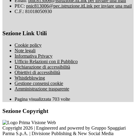
Email:
pnic813006@istruzione.it
Link per inviare una mail
PEC:
pnic813006@pec.istruzione.it
Link per inviare una mail
C.F.: 81018050930
Sezione Link Utili
Cookie policy
Note legali
Informativa Privacy
Ufficio Relazioni con il Pubblico
Dichiarazione di accessibilità
Obiettivi di accessibilità
Whistleblowing
Gestione consensi cookie
Amministrazione trasparente
Pagina visualizzata
703
volte
Sezione Copyright
Copyright 2026 | Engineered and powered by Gruppo Spaggiari
Parma S.p.A. | Divisione Publishing & New Social Media