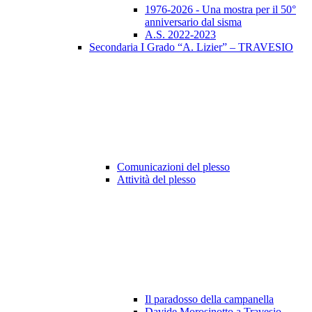
1976-2026 - Una mostra per il 50°
anniversario dal sisma
A.S. 2022-2023
Secondaria I Grado “A. Lizier” – TRAVESIO
Comunicazioni del plesso
Attività del plesso
Il paradosso della campanella
Davide Morosinotto a Travesio -