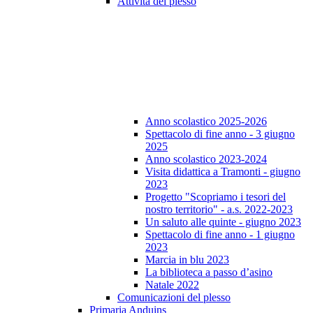
Attività del plesso
Anno scolastico 2025-2026
Spettacolo di fine anno - 3 giugno
2025
Anno scolastico 2023-2024
Visita didattica a Tramonti - giugno
2023
Progetto "Scopriamo i tesori del
nostro territorio" - a.s. 2022-2023
Un saluto alle quinte - giugno 2023
Spettacolo di fine anno - 1 giugno
2023
Marcia in blu 2023
La biblioteca a passo d’asino
Natale 2022
Comunicazioni del plesso
Primaria Anduins