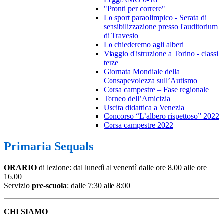
"Pronti per correre"
Lo sport paraolimpico - Serata di
sensibilizzazione presso l'auditorium
di Travesio
Lo chiederemo agli alberi
Viaggio d'istruzione a Torino - classi
terze
Giornata Mondiale della
Consapevolezza sull’Autismo
Corsa campestre – Fase regionale
Torneo dell’Amicizia
Uscita didattica a Venezia
Concorso “L’albero rispettoso” 2022
Corsa campestre 2022
Primaria Sequals
ORARIO
di lezione:
dal lunedì al venerdì dalle ore 8.00 alle ore
16.00
Servizio
pre-scuola
: dalle 7:30 alle 8:00
CHI SIAMO