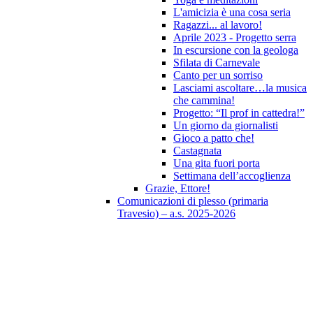
L'amicizia è una cosa seria
Ragazzi... al lavoro!
Aprile 2023 - Progetto serra
In escursione con la geologa
Sfilata di Carnevale
Canto per un sorriso
Lasciami ascoltare…la musica
che cammina!
Progetto: “Il prof in cattedra!”
Un giorno da giornalisti
Gioco a patto che!
Castagnata
Una gita fuori porta
Settimana dell’accoglienza
Grazie, Ettore!
Comunicazioni di plesso (primaria
Travesio) – a.s. 2025-2026