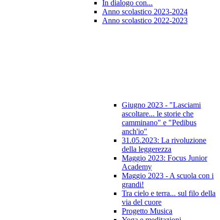
In dialogo con...
Anno scolastico 2023-2024
Anno scolastico 2022-2023
Giugno 2023 - "Lasciami
ascoltare... le storie che
camminano" e "Pedibus
anch'io"
31.05.2023: La rivoluzione
della leggerezza
Maggio 2023: Focus Junior
Academy
Maggio 2023 - A scuola con i
grandi!
Tra cielo e terra... sul filo della
via del cuore
Progetto Musica
Yoga e meditazioni