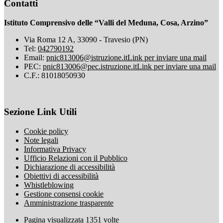
Contatti
Istituto Comprensivo delle “Valli del Meduna, Cosa, Arzino”
Via Roma 12 A, 33090 - Travesio (PN)
Tel:
042790192
Email:
pnic813006@istruzione.it
Link per inviare una mail
PEC:
pnic813006@pec.istruzione.it
Link per inviare una mail
C.F.: 81018050930
Sezione Link Utili
Cookie policy
Note legali
Informativa Privacy
Ufficio Relazioni con il Pubblico
Dichiarazione di accessibilità
Obiettivi di accessibilità
Whistleblowing
Gestione consensi cookie
Amministrazione trasparente
Pagina visualizzata
1351
volte