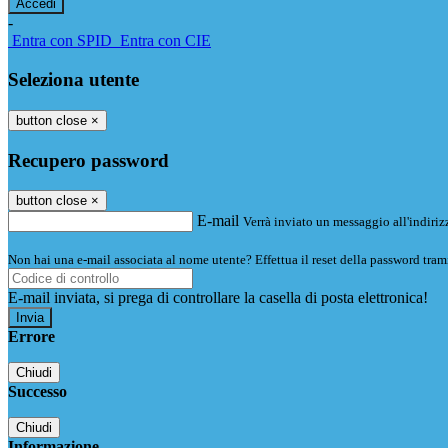
-
Entra con SPID
Entra con CIE
Seleziona utente
button close
×
Recupero password
button close
×
E-mail
Verrà inviato un messaggio all'indirizz
Non hai una e-mail associata al nome utente? Effettua il reset della password tram
E-mail inviata, si prega di controllare la casella di posta elettronica!
Errore
Chiudi
Successo
Chiudi
Informazione