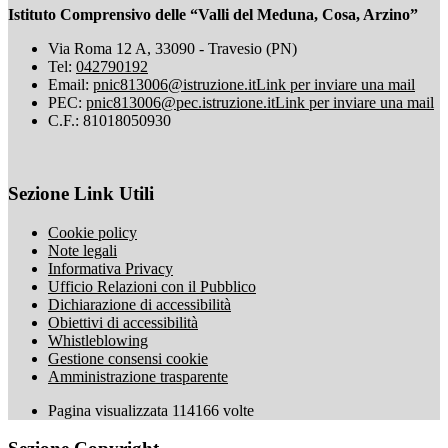
Istituto Comprensivo delle “Valli del Meduna, Cosa, Arzino”
Via Roma 12 A, 33090 - Travesio (PN)
Tel:
042790192
Email:
pnic813006@istruzione.it
Link per inviare una mail
PEC:
pnic813006@pec.istruzione.it
Link per inviare una mail
C.F.: 81018050930
Sezione Link Utili
Cookie policy
Note legali
Informativa Privacy
Ufficio Relazioni con il Pubblico
Dichiarazione di accessibilità
Obiettivi di accessibilità
Whistleblowing
Gestione consensi cookie
Amministrazione trasparente
Pagina visualizzata
114166
volte