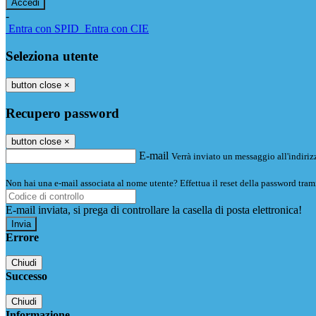
-
Entra con SPID
Entra con CIE
Seleziona utente
button close
×
Recupero password
button close
×
E-mail
Verrà inviato un messaggio all'indirizz
Non hai una e-mail associata al nome utente? Effettua il reset della password tram
E-mail inviata, si prega di controllare la casella di posta elettronica!
Errore
Chiudi
Successo
Chiudi
Informazione