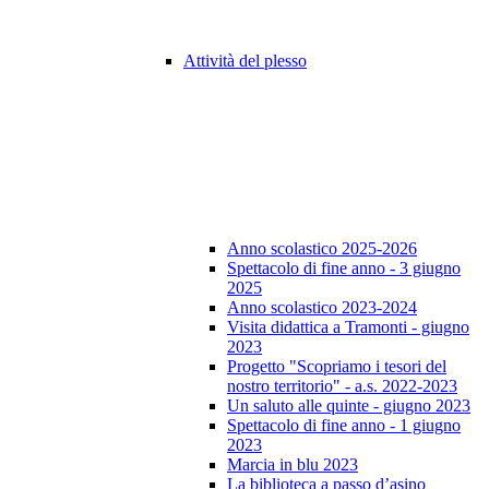
Attività del plesso
Anno scolastico 2025-2026
Spettacolo di fine anno - 3 giugno
2025
Anno scolastico 2023-2024
Visita didattica a Tramonti - giugno
2023
Progetto "Scopriamo i tesori del
nostro territorio" - a.s. 2022-2023
Un saluto alle quinte - giugno 2023
Spettacolo di fine anno - 1 giugno
2023
Marcia in blu 2023
La biblioteca a passo d’asino