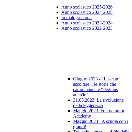
Anno scolastico 2025-2026
Anno scolastico 2024-2025
In dialogo con...
Anno scolastico 2023-2024
Anno scolastico 2022-2023
Giugno 2023 - "Lasciami
ascoltare... le storie che
camminano" e "Pedibus
anch'io"
31.05.2023: La rivoluzione
della leggerezza
Maggio 2023: Focus Junior
Academy
Maggio 2023 - A scuola con i
grandi!
Tra cielo e terra... sul filo della