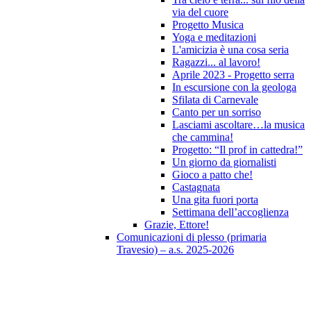
via del cuore
Progetto Musica
Yoga e meditazioni
L'amicizia è una cosa seria
Ragazzi... al lavoro!
Aprile 2023 - Progetto serra
In escursione con la geologa
Sfilata di Carnevale
Canto per un sorriso
Lasciami ascoltare…la musica
che cammina!
Progetto: “Il prof in cattedra!”
Un giorno da giornalisti
Gioco a patto che!
Castagnata
Una gita fuori porta
Settimana dell’accoglienza
Grazie, Ettore!
Comunicazioni di plesso (primaria
Travesio) – a.s. 2025-2026