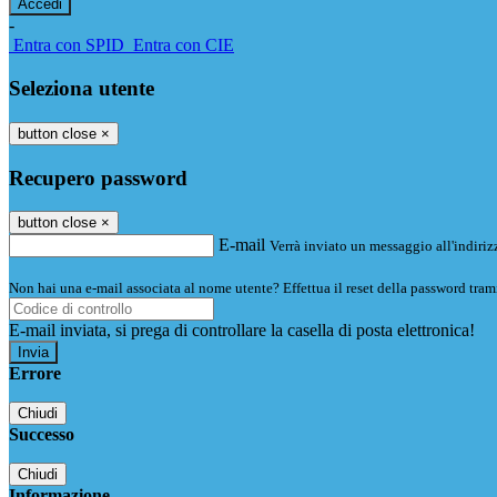
-
Entra con SPID
Entra con CIE
Seleziona utente
button close
×
Recupero password
button close
×
E-mail
Verrà inviato un messaggio all'indirizz
Non hai una e-mail associata al nome utente? Effettua il reset della password tram
E-mail inviata, si prega di controllare la casella di posta elettronica!
Errore
Chiudi
Successo
Chiudi
Informazione