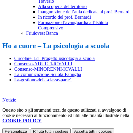
Travesio
Alla scoperta del territorio
Inaugurazione dell’aula dedicata al prof. Bernardi
In ricordo del prof. Bernardi
Formazione d’avanguardia all’Istituto
Comprensivo
Friulovest Banca
Ho a cuore – La psicologia a scuola
Circolare-121-Progetto-psicologia-a-scuola
Consenso-ADULTI-ICVALLI
Consenso-MINORENNI-ICVALLI
La-comunicazione-Scuola-Famiglia
La-gestione-della-classe-parte1
Notizie
Questo sito o gli strumenti terzi da questo utilizzati si avvalgono di
cookie necessari al funzionamento ed utili alle finalità illustrate nella
COOKIE POLICY
.
Personalizza
Rifiuta tutti
i cookies
Accetta tutti
i cookies