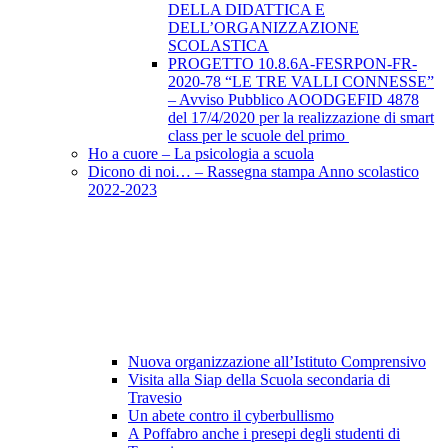
DELLA DIDATTICA E
DELL’ORGANIZZAZIONE
SCOLASTICA
PROGETTO 10.8.6A-FESRPON-FR-
2020-78 “LE TRE VALLI CONNESSE”
– Avviso Pubblico AOODGEFID 4878
del 17/4/2020 per la realizzazione di smart
class per le scuole del primo
Ho a cuore – La psicologia a scuola
Dicono di noi… – Rassegna stampa Anno scolastico
2022-2023
Nuova organizzazione all’Istituto Comprensivo
Visita alla Siap della Scuola secondaria di
Travesio
Un abete contro il cyberbullismo
A Poffabro anche i presepi degli studenti di