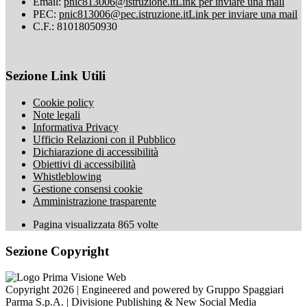
Email:
pnic813006@istruzione.it
Link per inviare una mail
PEC:
pnic813006@pec.istruzione.it
Link per inviare una mail
C.F.: 81018050930
Sezione Link Utili
Cookie policy
Note legali
Informativa Privacy
Ufficio Relazioni con il Pubblico
Dichiarazione di accessibilità
Obiettivi di accessibilità
Whistleblowing
Gestione consensi cookie
Amministrazione trasparente
Pagina visualizzata
865
volte
Sezione Copyright
Copyright 2026 | Engineered and powered by Gruppo Spaggiari
Parma S.p.A. | Divisione Publishing & New Social Media