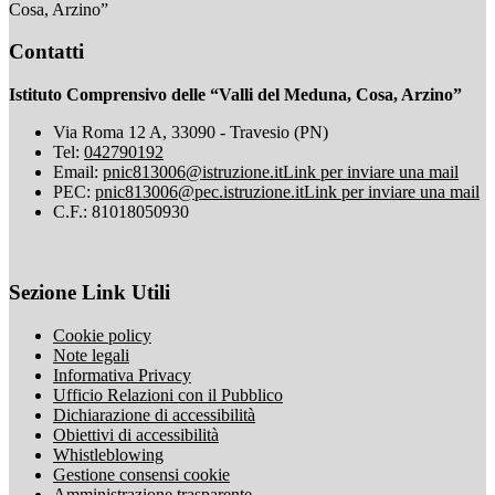
Cosa, Arzino”
Contatti
Istituto Comprensivo delle “Valli del Meduna, Cosa, Arzino”
Via Roma 12 A, 33090 - Travesio (PN)
Tel:
042790192
Email:
pnic813006@istruzione.it
Link per inviare una mail
PEC:
pnic813006@pec.istruzione.it
Link per inviare una mail
C.F.: 81018050930
Sezione Link Utili
Cookie policy
Note legali
Informativa Privacy
Ufficio Relazioni con il Pubblico
Dichiarazione di accessibilità
Obiettivi di accessibilità
Whistleblowing
Gestione consensi cookie
Amministrazione trasparente