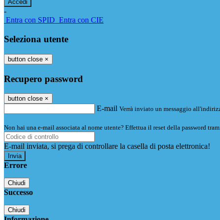
-
Entra con SPID
Entra con CIE
Seleziona utente
button close
×
Recupero password
button close
×
E-mail
Verrà inviato un messaggio all'indirizz
Non hai una e-mail associata al nome utente? Effettua il reset della password tram
E-mail inviata, si prega di controllare la casella di posta elettronica!
Errore
Chiudi
Successo
Chiudi
Informazione