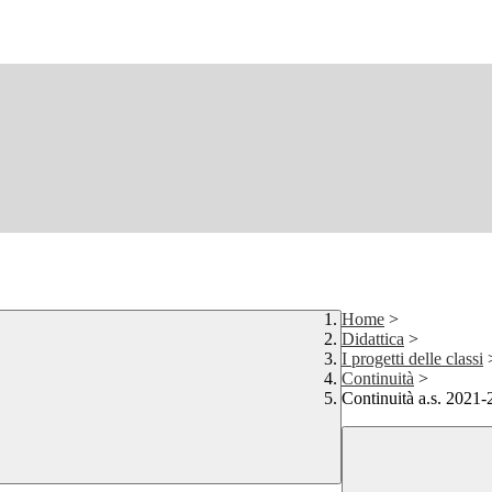
Home
>
Didattica
>
I progetti delle classi
Continuità
>
Continuità a.s. 2021