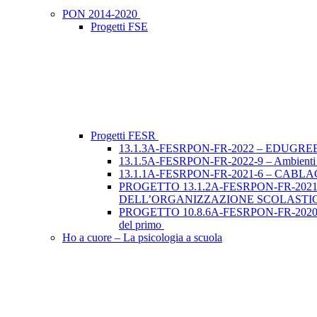
PON 2014-2020
Progetti FSE
Progetti FESR
13.1.3A-FESRPON-FR-2022 – EDUGRE
13.1.5A-FESRPON-FR-2022-9 – Ambienti didat
13.1.1A-FESRPON-FR-2021-6 – CAB
PROGETTO 13.1.2A-FESRPON-FR-20
DELL’ORGANIZZAZIONE SCOLASTI
PROGETTO 10.8.6A-FESRPON-FR-2020-78 “
del primo
Ho a cuore – La psicologia a scuola