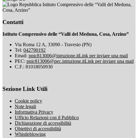
Istituto Comprensivo delle “Valli del Meduna,
Cosa, Arzino”
Contatti
Istituto Comprensivo delle “Valli del Meduna, Cosa, Arzino”
Via Roma 12 A, 33090 - Travesio (PN)
Tel:
042790192
Email:
pnic813006@istruzione.it
Link per inviare una mail
PEC:
pnic813006@pec.istruzione.it
Link per inviare una mail
C.F.: 81018050930
Sezione Link Utili
Cookie policy
Note legali
Informativa Privacy
Ufficio Relazioni con il Pubblico
Dichiarazione di accessibilità
Obiettivi di accessibilità
Whistleblowing