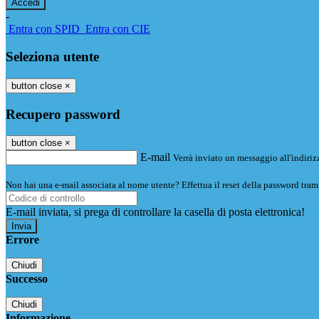
-
Entra con SPID
Entra con CIE
Seleziona utente
button close
×
Recupero password
button close
×
E-mail
Verrà inviato un messaggio all'indirizz
Non hai una e-mail associata al nome utente? Effettua il reset della password tram
E-mail inviata, si prega di controllare la casella di posta elettronica!
Errore
Chiudi
Successo
Chiudi
Informazione