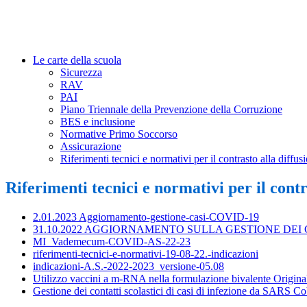
Le carte della scuola
Sicurezza
RAV
PAI
Piano Triennale della Prevenzione della Corruzione
BES e inclusione
Normative Primo Soccorso
Assicurazione
Riferimenti tecnici e normativi per il contrasto alla dif
Riferimenti tecnici e normativi per il cont
2.01.2023 Aggiornamento-gestione-casi-COVID-19
31.10.2022 AGGIORNAMENTO SULLA GESTIONE DEI C
MI_Vademecum-COVID-AS-22-23
riferimenti-tecnici-e-normativi-19-08-22.-indicazioni
indicazioni-A.S.-2022-2023_versione-05.08
Utilizzo vaccini a m-RNA nella formulazione bivalente Ori
Gestione dei contatti scolastici di casi di infezione da SARS C