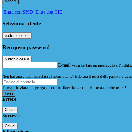
-
Entra con SPID
Entra con CIE
Seleziona utente
button close
×
Recupero password
button close
×
E-mail
Verrà inviato un messaggio all'indirizz
Non hai una e-mail associata al nome utente? Effettua il reset della password tram
E-mail inviata, si prega di controllare la casella di posta elettronica!
Errore
Chiudi
Successo
Chiudi
Informazione