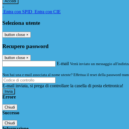
-
Entra con SPID
Entra con CIE
Seleziona utente
button close
×
Recupero password
button close
×
E-mail
Verrà inviato un messaggio all'indirizz
Non hai una e-mail associata al nome utente? Effettua il reset della password tram
E-mail inviata, si prega di controllare la casella di posta elettronica!
Errore
Chiudi
Successo
Chiudi
Informazione