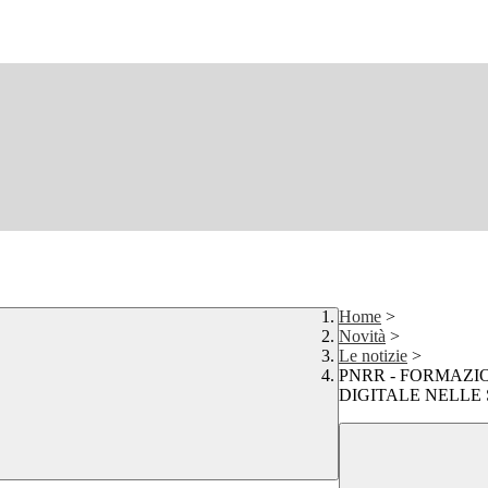
Home
>
Novità
>
Le notizie
>
PNRR - FORMAZI
DIGITALE NELLE S