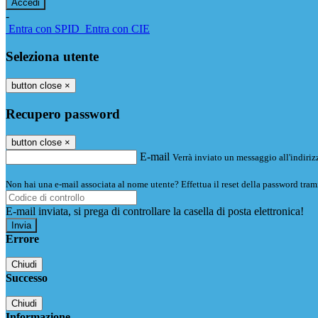
-
Entra con SPID
Entra con CIE
Seleziona utente
button close
×
Recupero password
button close
×
E-mail
Verrà inviato un messaggio all'indirizz
Non hai una e-mail associata al nome utente? Effettua il reset della password tram
E-mail inviata, si prega di controllare la casella di posta elettronica!
Errore
Chiudi
Successo
Chiudi
Informazione