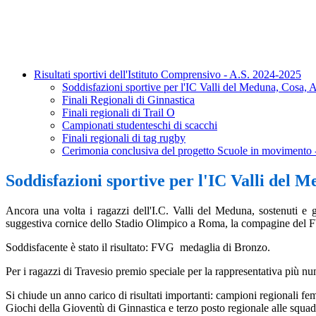
Risultati sportivi dell'Istituto Comprensivo - A.S. 2024-2025
Soddisfazioni sportive per l'IC Valli del Meduna, Cosa, 
Finali Regionali di Ginnastica
Finali regionali di Trail O
Campionati studenteschi di scacchi
Finali regionali di tag rugby
Cerimonia conclusiva del progetto Scuole in movimento 
Soddisfazioni sportive per l'IC Valli del 
Ancora una volta i ragazzi dell'I.C. Valli del Meduna, sostenuti e 
suggestiva cornice dello Stadio Olimpico a Roma, la compagine del FVG,
Soddisfacente è stato il risultato: FVG medaglia di Bronzo.
Per i ragazzi di Travesio premio speciale per la rappresentativa più nu
Si chiude un anno carico di risultati importanti: campioni regionali 
Giochi della Gioventù di Ginnastica e terzo posto regionale alle squad