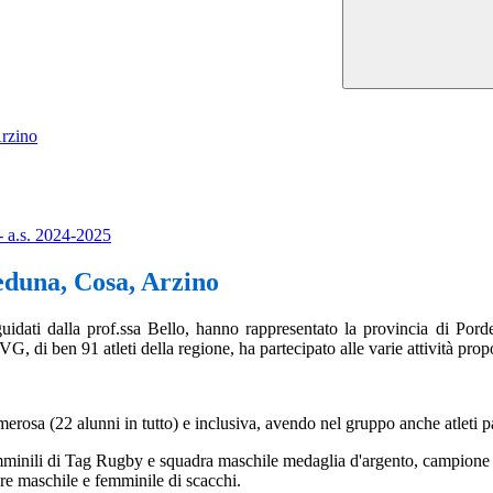
Arzino
- a.s. 2024-2025
Meduna, Cosa, Arzino
guidati dalla prof.ssa Bello, hanno rappresentato la provincia di Por
 di ben 91 atleti della regione, ha partecipato alle varie attività propo
merosa (22 alunni in tutto) e inclusiva, avendo nel gruppo anche atleti 
femminili di Tag Rugby e squadra maschile medaglia d'argento, campione r
re maschile e femminile di scacchi.