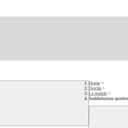
Home
>
Novità
>
Le notizie
>
Soddisfazioni sportiv