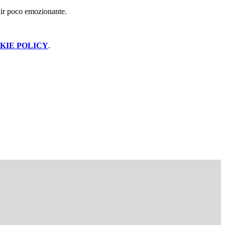
 dir poco emozionante.
KIE POLICY
.