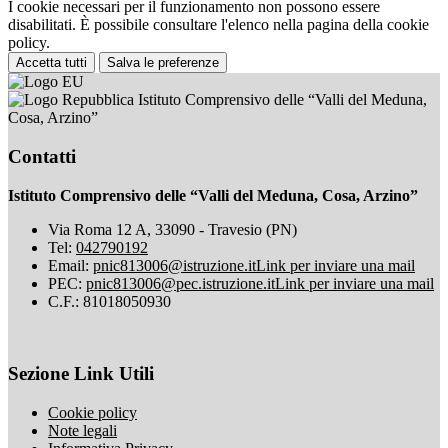
I cookie necessari per il funzionamento non possono essere
disabilitati. È possibile consultare l'elenco nella pagina della cookie
policy.
Accetta tutti
Salva le preferenze
Istituto Comprensivo delle “Valli del Meduna,
Cosa, Arzino”
Contatti
Istituto Comprensivo delle “Valli del Meduna, Cosa, Arzino”
Via Roma 12 A, 33090 - Travesio (PN)
Tel:
042790192
Email:
pnic813006@istruzione.it
Link per inviare una mail
PEC:
pnic813006@pec.istruzione.it
Link per inviare una mail
C.F.: 81018050930
Sezione Link Utili
Cookie policy
Note legali