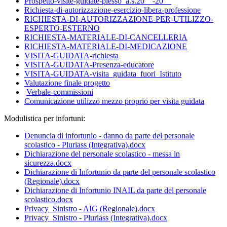
Prospetto-visite-guidate-plesso_a.s.20__-20__
Richiesta-di-autorizzazione-esercizio-libera-professione
RICHIESTA-DI-AUTORIZZAZIONE-PER-UTILIZZO-
ESPERTO-ESTERNO
RICHIESTA-MATERIALE-DI-CANCELLERIA
RICHIESTA-MATERIALE-DI-MEDICAZIONE
VISITA-GUIDATA-richiesta
VISITA-GUIDATA-Presenza-educatore
VISITA-GUIDATA-visita_guidata_fuori_Istituto
Valutazione finale progetto
Verbale-commissioni
Comunicazione utilizzo mezzo proprio per visita guidata
Modulistica per infortuni:
Denuncia di infortunio - danno da parte del personale
scolastico - Pluriass (Integrativa).docx
Dichiarazione del personale scolastico - messa in
sicurezza.docx
Dichiarazione di Infortunio da parte del personale scolastico
(Regionale).docx
Dichiarazione di Infortunio INAIL da parte del personale
scolastico.docx
Privacy_Sinistro - AIG (Regionale).docx
Privacy_Sinistro - Pluriass (Integrativa).docx