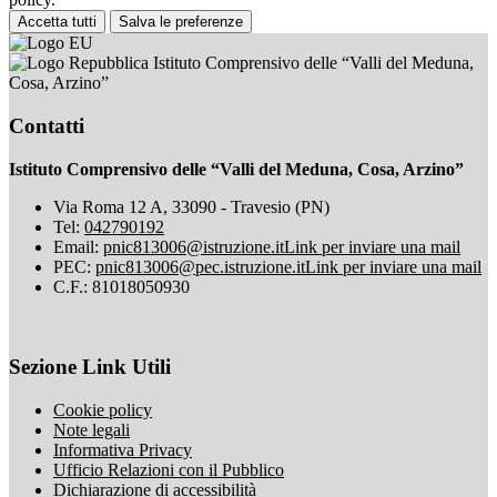
Accetta tutti
Salva le preferenze
Istituto Comprensivo delle “Valli del Meduna,
Cosa, Arzino”
Contatti
Istituto Comprensivo delle “Valli del Meduna, Cosa, Arzino”
Via Roma 12 A, 33090 - Travesio (PN)
Tel:
042790192
Email:
pnic813006@istruzione.it
Link per inviare una mail
PEC:
pnic813006@pec.istruzione.it
Link per inviare una mail
C.F.: 81018050930
Sezione Link Utili
Cookie policy
Note legali
Informativa Privacy
Ufficio Relazioni con il Pubblico
Dichiarazione di accessibilità