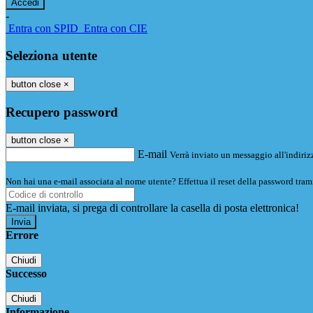
-
Entra con SPID
Entra con CIE
Seleziona utente
button close
×
Recupero password
button close
×
E-mail
Verrà inviato un messaggio all'indirizz
Non hai una e-mail associata al nome utente? Effettua il reset della password tram
E-mail inviata, si prega di controllare la casella di posta elettronica!
Errore
Chiudi
Successo
Chiudi
Informazione