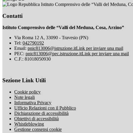
Istituto Comprensivo delle “Valli del Meduna, C
Contatti
Istituto Comprensivo delle “Valli del Meduna, Cosa, Arzino”
Via Roma 12 A, 33090 - Travesio (PN)
Tel:
042790192
Email:
pnic813006@istruzione.it
Link per inviare una mail
PEC:
pnic813006@pec.istruzione.it
Link per inviare una mail
C.F.: 81018050930
Sezione Link Utili
Cookie policy
Note legali
Informativa Privacy
Ufficio Relazioni con il Pubblico
Dichiarazione di accessibilità
Obiettivi di accessibilità
Whistleblowing
Gestione consensi cookie