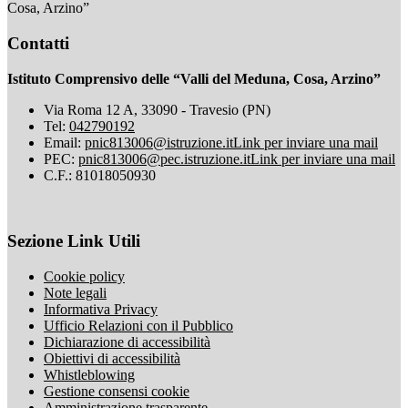
Cosa, Arzino”
Contatti
Istituto Comprensivo delle “Valli del Meduna, Cosa, Arzino”
Via Roma 12 A, 33090 - Travesio (PN)
Tel:
042790192
Email:
pnic813006@istruzione.it
Link per inviare una mail
PEC:
pnic813006@pec.istruzione.it
Link per inviare una mail
C.F.: 81018050930
Sezione Link Utili
Cookie policy
Note legali
Informativa Privacy
Ufficio Relazioni con il Pubblico
Dichiarazione di accessibilità
Obiettivi di accessibilità
Whistleblowing
Gestione consensi cookie
Amministrazione trasparente