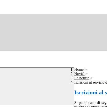
Home
>
Novità
>
Le notizie
>
Iscrizioni al servizio 
Iscrizioni al 
Si pubblicano di segui
rivolte agli utenti inte