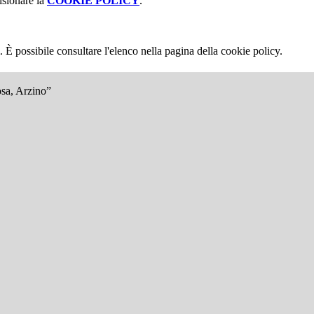
isionare la
COOKIE POLICY
.
 È possibile consultare l'elenco nella pagina della cookie policy.
osa, Arzino”