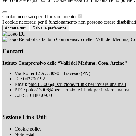
Per conoscere quali sono i cookie necessari al funzionamento potete v
Cookie necessari per il funzionamento
I cookie necessari per il funzionamento non possono essere disabilitati.
Accetta tutti
Salva le preferenze
Istituto Comprensivo delle “Valli del Meduna, C
Contatti
Istituto Comprensivo delle “Valli del Meduna, Cosa, Arzino”
Via Roma 12 A, 33090 - Travesio (PN)
Tel:
042790192
Email:
pnic813006@istruzione.it
Link per inviare una mail
PEC:
pnic813006@pec.istruzione.it
Link per inviare una mail
C.F.: 81018050930
Sezione Link Utili
Cookie policy
Note legali