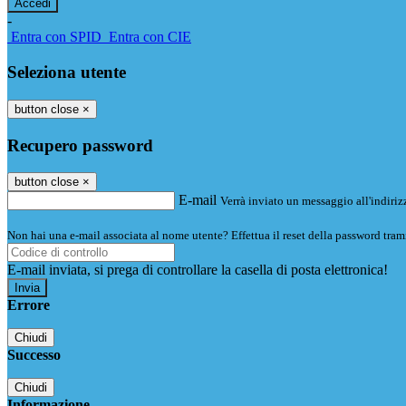
-
Entra con SPID
Entra con CIE
Seleziona utente
button close
×
Recupero password
button close
×
E-mail
Verrà inviato un messaggio all'indirizz
Non hai una e-mail associata al nome utente? Effettua il reset della password tram
E-mail inviata, si prega di controllare la casella di posta elettronica!
Errore
Chiudi
Successo
Chiudi
Informazione