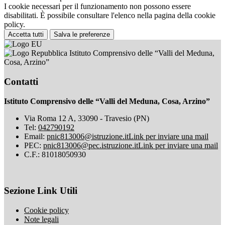
I cookie necessari per il funzionamento non possono essere
disabilitati. È possibile consultare l'elenco nella pagina della cookie
policy.
Accetta tutti
Salva le preferenze
Istituto Comprensivo delle “Valli del Meduna,
Cosa, Arzino”
Contatti
Istituto Comprensivo delle “Valli del Meduna, Cosa, Arzino”
Via Roma 12 A, 33090 - Travesio (PN)
Tel:
042790192
Email:
pnic813006@istruzione.it
Link per inviare una mail
PEC:
pnic813006@pec.istruzione.it
Link per inviare una mail
C.F.: 81018050930
Sezione Link Utili
Cookie policy
Note legali