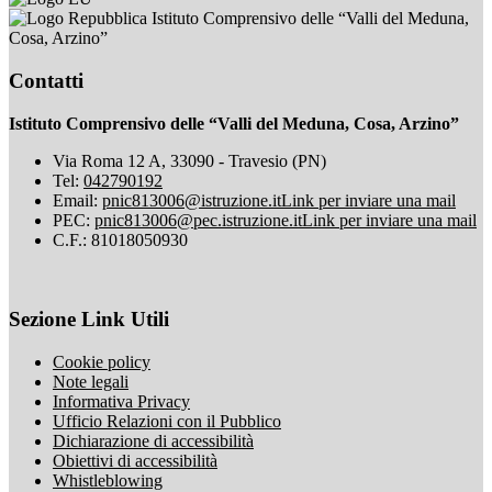
Istituto Comprensivo delle “Valli del Meduna,
Cosa, Arzino”
Contatti
Istituto Comprensivo delle “Valli del Meduna, Cosa, Arzino”
Via Roma 12 A, 33090 - Travesio (PN)
Tel:
042790192
Email:
pnic813006@istruzione.it
Link per inviare una mail
PEC:
pnic813006@pec.istruzione.it
Link per inviare una mail
C.F.: 81018050930
Sezione Link Utili
Cookie policy
Note legali
Informativa Privacy
Ufficio Relazioni con il Pubblico
Dichiarazione di accessibilità
Obiettivi di accessibilità
Whistleblowing