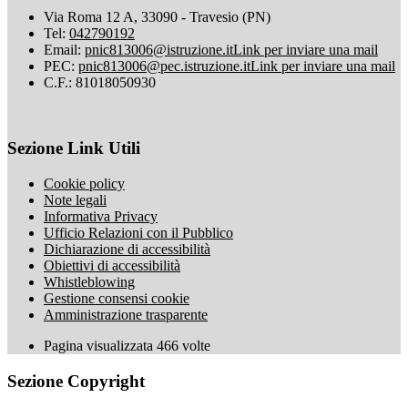
Via Roma 12 A, 33090 - Travesio (PN)
Tel:
042790192
Email:
pnic813006@istruzione.it
Link per inviare una mail
PEC:
pnic813006@pec.istruzione.it
Link per inviare una mail
C.F.: 81018050930
Sezione Link Utili
Cookie policy
Note legali
Informativa Privacy
Ufficio Relazioni con il Pubblico
Dichiarazione di accessibilità
Obiettivi di accessibilità
Whistleblowing
Gestione consensi cookie
Amministrazione trasparente
Pagina visualizzata
466
volte
Sezione Copyright