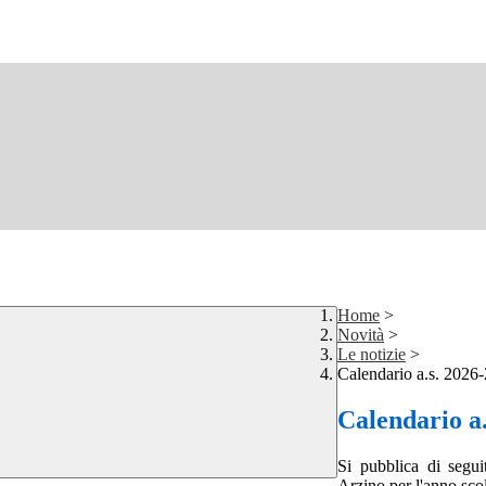
Home
>
Novità
>
Le notizie
>
Calendario a.s. 2026
Calendario a
Si pubblica di segui
Arzino per l'anno sc