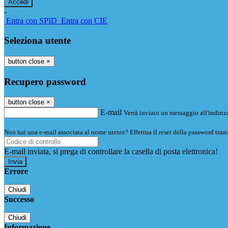
-
Entra con SPID
Entra con CIE
Seleziona utente
button close
×
Recupero password
button close
×
E-mail
Verrà inviato un messaggio all'indirizz
Non hai una e-mail associata al nome utente? Effettua il reset della password tram
E-mail inviata, si prega di controllare la casella di posta elettronica!
Errore
Chiudi
Successo
Chiudi
Informazione