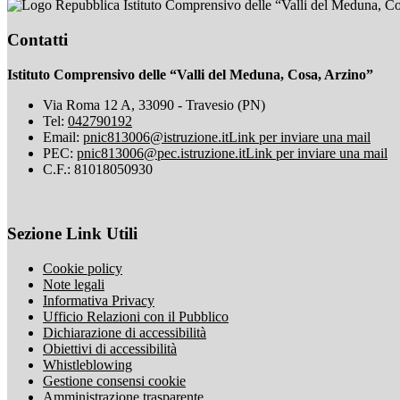
Istituto Comprensivo delle “Valli del Meduna, C
Contatti
Istituto Comprensivo delle “Valli del Meduna, Cosa, Arzino”
Via Roma 12 A, 33090 - Travesio (PN)
Tel:
042790192
Email:
pnic813006@istruzione.it
Link per inviare una mail
PEC:
pnic813006@pec.istruzione.it
Link per inviare una mail
C.F.: 81018050930
Sezione Link Utili
Cookie policy
Note legali
Informativa Privacy
Ufficio Relazioni con il Pubblico
Dichiarazione di accessibilità
Obiettivi di accessibilità
Whistleblowing
Gestione consensi cookie
Amministrazione trasparente