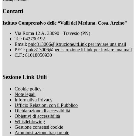
Contatti
Istituto Comprensivo delle “Valli del Meduna, Cosa, Arzino”
Via Roma 12 A, 33090 - Travesio (PN)
Tel:
042790192
Email:
pnic813006@istruzione.it
Link per inviare una mail
PEC:
pnic813006@pec.istruzione.it
Link per inviare una mail
C.F.: 81018050930
Sezione Link Utili
Cookie policy
Note legali
Informativa Privacy
Ufficio Relazioni con il Pubblico
Dichiarazione di accessibilità
Obiettivi di accessibilità
Whistleblowing
Gestione consensi cookie
Amministrazione trasparente