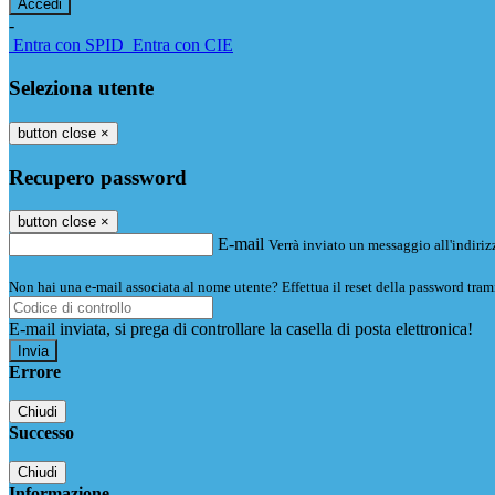
-
Entra con SPID
Entra con CIE
Seleziona utente
button close
×
Recupero password
button close
×
E-mail
Verrà inviato un messaggio all'indirizz
Non hai una e-mail associata al nome utente? Effettua il reset della password tram
E-mail inviata, si prega di controllare la casella di posta elettronica!
Errore
Chiudi
Successo
Chiudi
Informazione